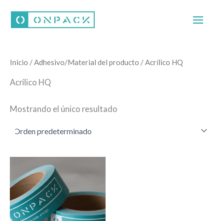
Ir
al
contenido
Inicio
/ Adhesivo/Material del producto / Acrílico HQ
Acrílico HQ
Mostrando el único resultado
Este
producto
tiene
múltiples
variantes.