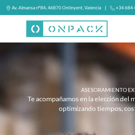
Ir
Av. Almansa n°84, 46870 Ontinyent, Valencia |
+34 684
al
contenido
EFICIENCIA 
Soluciones de embalaje pensadas pa
transporte seguro, desde el