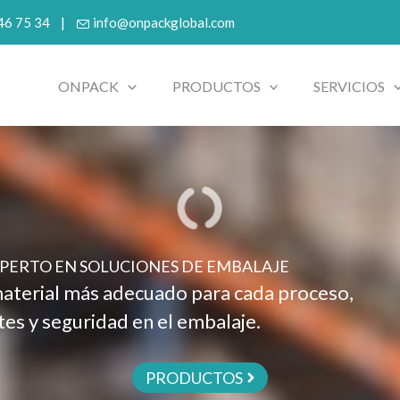
 46 75 34 |
info@onpackglobal.com
ONPACK
PRODUCTOS
SERVICIOS
Y FIABILIDAD EN CADA ENVÍO
ra proteger tu producto y garantizar un
 almacén hasta el destino final.
PRODUCTOS