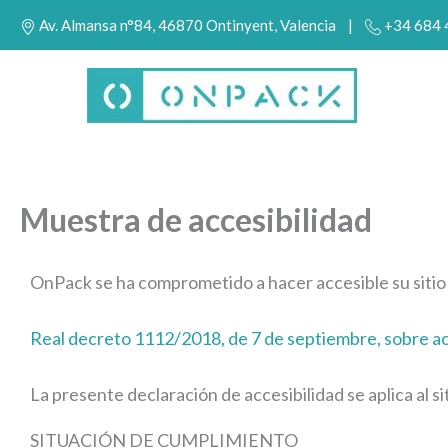
Ir
Av. Almansa n°84, 46870 Ontinyent, Valencia |
+34 684
al
contenido
Muestra de accesibilidad
OnPack se ha comprometido a hacer accesible su sitio
Real decreto 1112/2018, de 7 de septiembre, sobre acce
La presente declaración de accesibilidad se aplica al
SITUACIÓN DE CUMPLIMIENTO