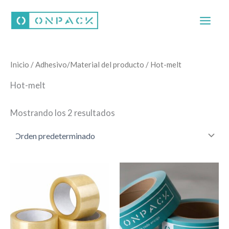
Ir
al
contenido
Inicio
/ Adhesivo/Material del producto / Hot-melt
Hot-melt
Mostrando los 2 resultados
Este
Este
producto
producto
tiene
tiene
múltiples
múltiples
variantes.
variantes.