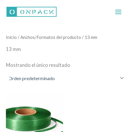
Ir
al
contenido
Inicio
/ Anchos/Formatos del producto / 13 mm
13 mm
Mostrando el único resultado
Este
producto
tiene
múltiples
variantes.