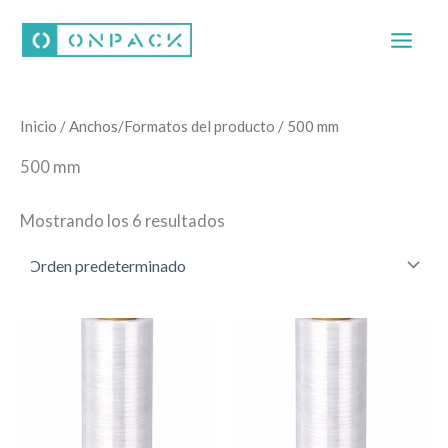
Ir
al
contenido
Inicio
/ Anchos/Formatos del producto / 500 mm
500 mm
Mostrando los 6 resultados
Este
Este
producto
producto
tiene
tiene
múltiples
múltiples
variantes.
variantes.