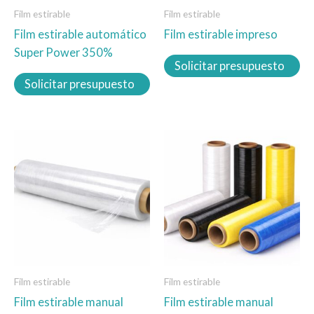
Film estirable
Film estirable
pueden
pueden
Film estirable automático
Film estirable impreso
elegir
elegir
Super Power 350%
en
en
Solicitar presupuesto
la
la
Solicitar presupuesto
página
página
de
de
producto
producto
Este
Este
producto
producto
tiene
tiene
múltiples
múltiples
variantes.
variantes.
Las
Las
opciones
opciones
se
se
Film estirable
Film estirable
pueden
pueden
Film estirable manual
Film estirable manual
elegir
elegir