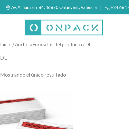
Ir
Av. Almansa n°84, 46870 Ontinyent, Valencia |
+34 684
al
contenido
Inicio
/ Anchos/Formatos del producto / DL
DL
Mostrando el único resultado
Este
producto
tiene
múltiples
variantes.