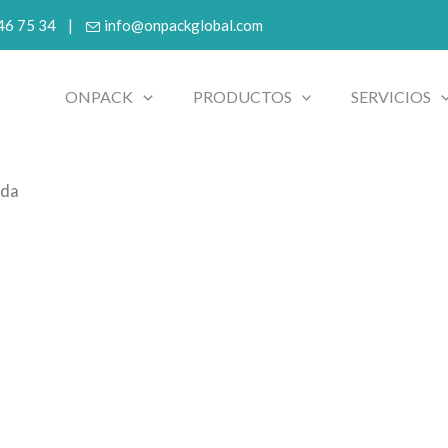
 46 75 34 |
info@onpackglobal.com
ONPACK
PRODUCTOS
SERVICIOS
ida