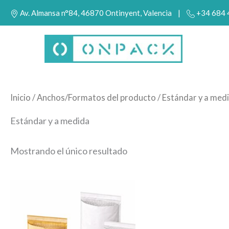
Ir
Av. Almansa n°84, 46870 Ontinyent, Valencia |
+34 684
al
contenido
Inicio
/ Anchos/Formatos del producto / Estándar y a med
Estándar y a medida
Mostrando el único resultado
Este
producto
tiene