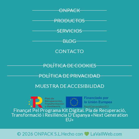
s
n
t
k
ONPACK
a
e
g
d
PRODUCTOS
r
i
a
n
m
-
SERVICIOS
i
n
BLOG
CONTACTO
POLÍTICA DE COOKIES
POLÍTICA DE PRIVACIDAD
MUESTRA DE ACCESIBILIDAD
Finançat Pel Programa Kit Digital. Pla de Recuperació,
Transformació i Resiliència D'Espanya «Next Generation
EU»
© 2026 ONPACK S.L.
Hecho con
LaVallWeb.com