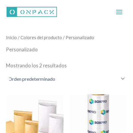
Ir
al
contenido
Inicio
/ Colores del producto / Personalizado
Personalizado
Mostrando los 2 resultados
Este
Este
producto
producto
tiene
tiene
múltiples
múltiples
variantes.
variantes.