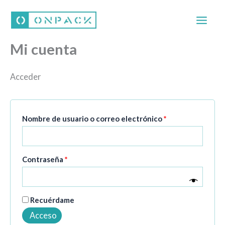
Ir
Obligatorio
Obligatorio
al
contenido
Mi cuenta
Acceder
Nombre de usuario o correo electrónico
*
Contraseña
*
Recuérdame
Acceso