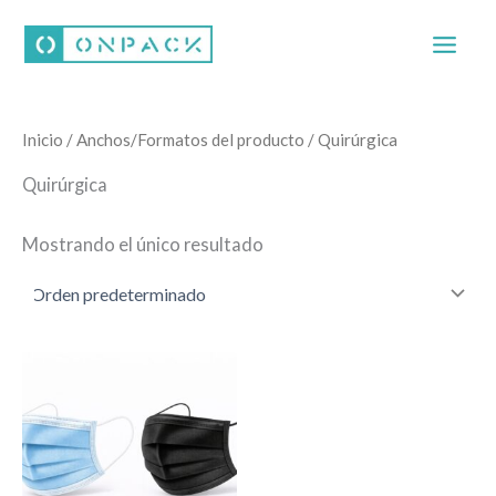
Ir
al
contenido
Inicio
/ Anchos/Formatos del producto / Quirúrgica
Quirúrgica
Mostrando el único resultado
Este
producto
tiene
múltiples
variantes.