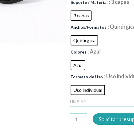
: 3 capas
Soporte / Material
quirúrgicas
cantidad
3 capas
: Quirúrgic
Anchos/Formatos
Quirúrgica
: Azul
Colores
Azul
: Uso individ
Formato de Uso
Uso individual
LIMPIAR
Solicitar pres