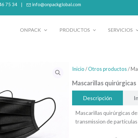
 46 75 34 |
info@onpackglobal.com
ONPACK
PRODUCTOS
SERVICIOS
Inicio
/
Otros productos
/ Ma
Mascarillas quirúrgicas
Descripción
I
Mascarillas quirúrgicas d
transmission de partículas
Mascarillas