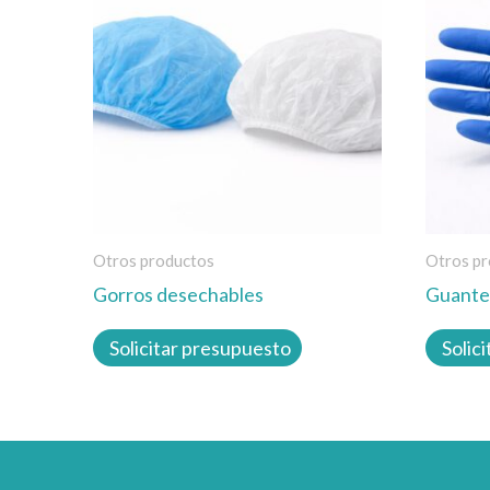
tiene
múltiples
variantes.
Las
opciones
se
pueden
elegir
Otros productos
Otros pr
en
Gorros desechables
Guante 
la
página
Solicitar presupuesto
Solic
de
producto