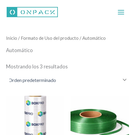
Ir
al
contenido
Inicio
/ Formato de Uso del producto / Automático
Automático
Mostrando los 3 resultados
Este
Este
producto
producto
tiene
tiene
múltiples
múltiples
variantes.
variantes.