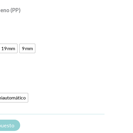
ileno (PP)
19 mm
9 mm
iautomático
upuesto