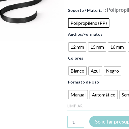
Fleje
: Poliprop
Soporte / Material
de
polipropileno
Polipropileno (PP)
(PP)
cantidad
Anchos/Formatos
12 mm
15 mm
16 mm
Colores
Blanco
Azul
Negro
Formato de Uso
Manual
Automático
Sem
LIMPIAR
Solicitar pres