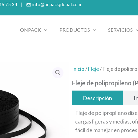
 46 75 34 |
info@onpackglobal.com
ONPACK
PRODUCTOS
SERVICIOS
Inicio
/
Fleje
/ Fleje de polipr
Fleje de polipropileno (
Descripción
I
Fleje de polipropileno dis
cargas ligeras y medias, o
fácil de manejar en proces