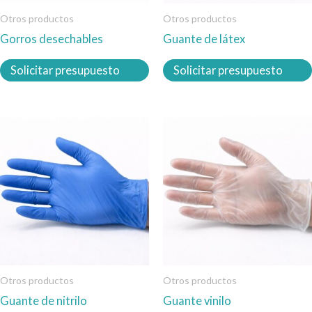
pueden
pueden
Otros productos
Otros productos
elegir
elegir
Gorros desechables
Guante de látex
en
en
la
la
Solicitar presupuesto
Solicitar presupuesto
página
página
de
de
producto
producto
Este
Este
producto
producto
tiene
tiene
múltiples
múltiples
variantes.
variantes.
Las
Las
opciones
opciones
se
se
pueden
pueden
Otros productos
Otros productos
elegir
elegir
Guante de nitrilo
Guante vinilo
en
en