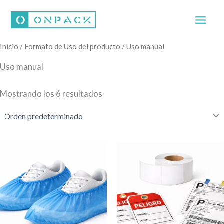
Ir
al
contenido
Inicio
/ Formato de Uso del producto / Uso manual
Uso manual
Mostrando los 6 resultados
Este
Este
producto
producto
tiene
tiene
múltiples
múltiples
variantes.
variantes.
Las
Las