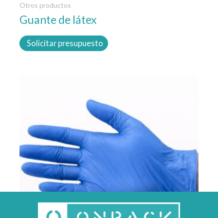
Otros productos
Guante de látex
Solicitar presupuesto
Este
producto
tiene
múltiples
variantes.
Las
opciones
se
pueden
elegir
en