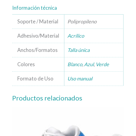
Información técnica
Soporte / Material
Polipropileno
Adhesivo/Material
Acrílico
Anchos/Formatos
Talla única
Colores
Blanco
,
Azul
,
Verde
Formato de Uso
Uso manual
Productos relacionados
Este
producto
tiene
múltiples