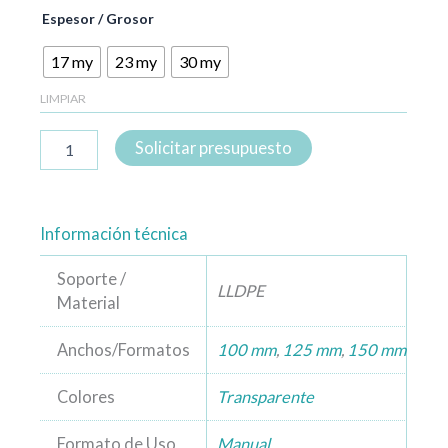
Espesor / Grosor
17 my
23 my
30 my
LIMPIAR
Solicitar presupuesto
Información técnica
Soporte /
LLDPE
Material
Anchos/Formatos
100 mm
,
125 mm
,
150 mm
Colores
Transparente
Formato de Uso
Manual