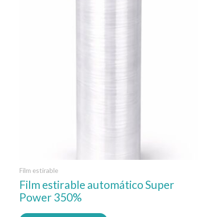
producto
tiene
múltiples
variantes.
Las
opciones
se
pueden
elegir
en
la
página
de
producto
Film estirable
Film estirable automático Super
Power 350%