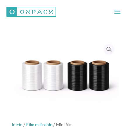
Ir
al
contenido
Inicio
/
Film estirable
/ Mini film