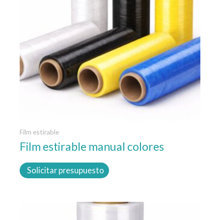
Las
opciones
se
pueden
elegir
en
la
página
de
producto
Film estirable
Film estirable manual colores
Solicitar presupuesto
Este