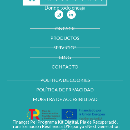
Donde todo encaja
I
L
n
i
s
n
t
k
ONPACK
a
e
g
d
PRODUCTOS
r
i
a
n
m
-
SERVICIOS
i
n
BLOG
CONTACTO
POLÍTICA DE COOKIES
POLÍTICA DE PRIVACIDAD
MUESTRA DE ACCESIBILIDAD
Finançat Pel Programa Kit Digital. Pla de Recuperació,
Transformació i Resiliència D'Espanya «Next Generation