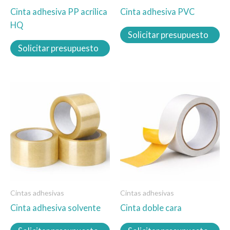
Cinta adhesiva PP acrílica
Cinta adhesiva PVC
elegir
elegir
HQ
en
en
Solicitar presupuesto
la
la
Solicitar presupuesto
página
página
de
de
producto
producto
Este
Este
producto
producto
tiene
tiene
múltiples
múltiples
variantes.
variantes.
Las
Las
opciones
opciones
se
se
Cintas adhesivas
Cintas adhesivas
pueden
pueden
Cinta adhesiva solvente
Cinta doble cara
elegir
elegir
en
en