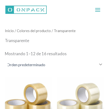
Ir
al
contenido
Inicio
/ Colores del producto / Transparente
Transparente
Mostrando 1–12 de 16 resultados
Este
Este
producto
producto
tiene
tiene
múltiples
múltiples
variantes.
variantes.