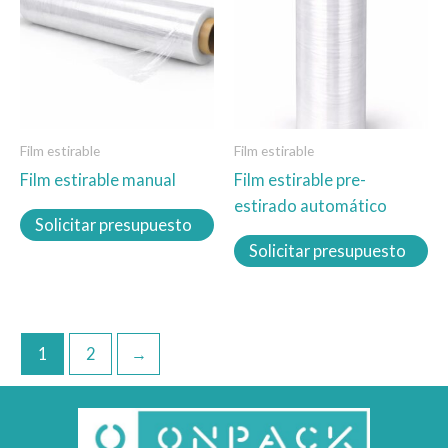
múltiples
múltiples
variantes.
variantes.
Las
Las
opciones
opciones
se
se
Film estirable
Film estirable
pueden
pueden
Film estirable manual
Film estirable pre-
elegir
elegir
estirado automático
en
en
Solicitar presupuesto
la
la
Solicitar presupuesto
página
página
de
de
producto
producto
1
2
→