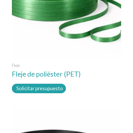
se
pueden
elegir
en
la
página
de
producto
Fleje
Fleje de poliéster (PET)
Solicitar presupuesto
Este
producto
tiene