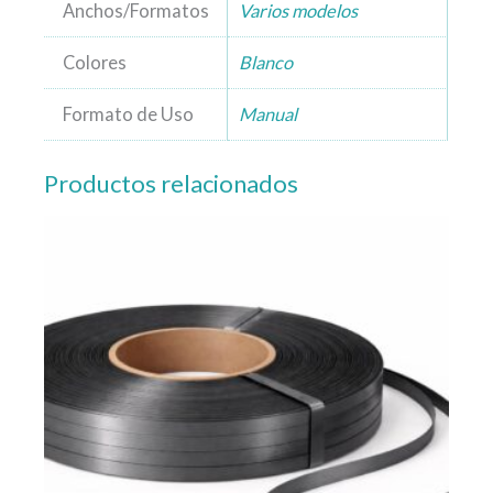
Anchos/Formatos
Varios modelos
Colores
Blanco
Formato de Uso
Manual
Productos relacionados
Este
producto
tiene
múltiples
variantes.
Las
opciones
se
pueden
elegir