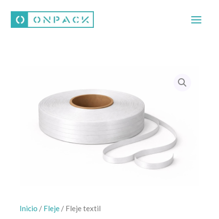
Ir
al
contenido
Inicio
/
Fleje
/ Fleje textil