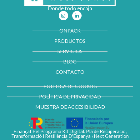
Donde todo encaja
I
L
n
i
s
n
t
k
ONPACK
a
e
g
d
PRODUCTOS
r
i
a
n
m
-
SERVICIOS
i
n
BLOG
CONTACTO
POLÍTICA DE COOKIES
POLÍTICA DE PRIVACIDAD
MUESTRA DE ACCESIBILIDAD
Finançat Pel Programa Kit Digital. Pla de Recuperació,
Transformació i Resiliència D'Espanya «Next Generation