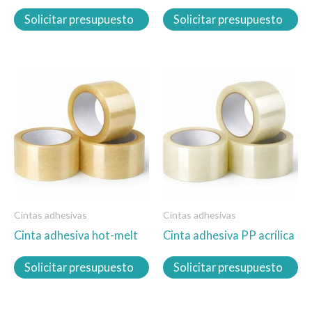
la
la
Solicitar presupuesto
Solicitar presupuesto
página
página
de
de
producto
producto
Este
Este
producto
producto
tiene
tiene
múltiples
múltiples
variantes.
variantes.
Las
Las
opciones
opciones
se
se
Cintas adhesivas
Cintas adhesivas
pueden
pueden
Cinta adhesiva hot-melt
Cinta adhesiva PP acrílica
elegir
elegir
en
en
Solicitar presupuesto
Solicitar presupuesto
la
la
página
página
de
de