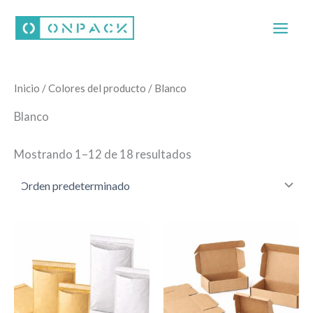
Ir
al
contenido
Inicio
/ Colores del producto / Blanco
Blanco
Mostrando 1–12 de 18 resultados
Este
Este
producto
producto
tiene
tiene
múltiples
múltiples
variantes.
variantes.