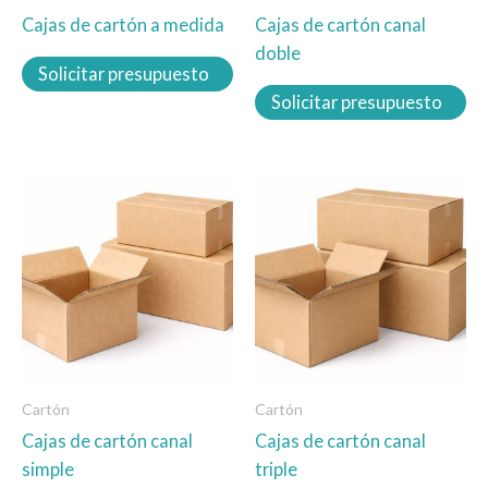
Cajas de cartón a medida
Cajas de cartón canal
elegir
elegir
doble
en
en
Solicitar presupuesto
la
la
Solicitar presupuesto
página
página
de
de
producto
producto
Este
Este
producto
producto
tiene
tiene
múltiples
múltiples
variantes.
variantes.
Las
Las
opciones
opciones
se
se
Cartón
Cartón
pueden
pueden
Cajas de cartón canal
Cajas de cartón canal
elegir
elegir
simple
triple
en
en