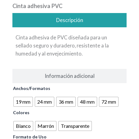
Cinta adhesiva PVC
Descripción
Cinta adhesiva de PVC diseñada para un
sellado seguro y duradero, resistente a la
humedad y al envejecimiento.
Información adicional
Cinta
Anchos/Formatos
adhesiva
PVC
19 mm
24 mm
36 mm
48 mm
72 mm
cantidad
Colores
Blanco
Marrón
Transparente
Formato de Uso