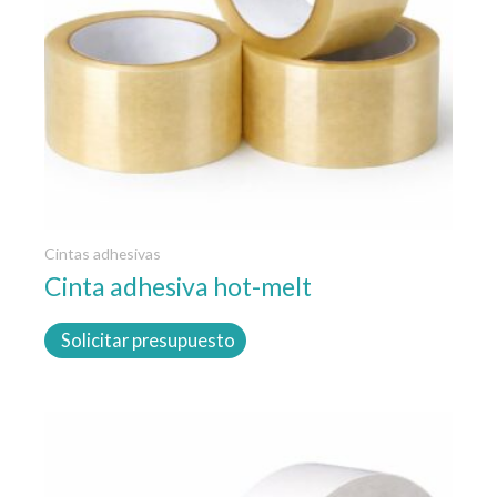
opciones
se
pueden
elegir
en
la
página
de
producto
Cintas adhesivas
Cinta adhesiva hot-melt
Solicitar presupuesto
Este
producto
tiene