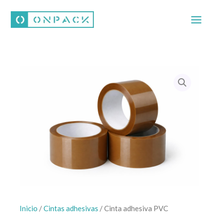
Ir
al
contenido
Inicio
/
Cintas adhesivas
/ Cinta adhesiva PVC