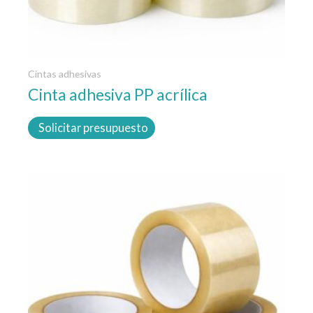
la
página
de
producto
Cintas adhesivas
Cinta adhesiva PP acrílica
Solicitar presupuesto
Este
producto
tiene
múltiples
variantes.
Las
opciones
se