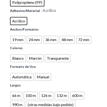
Polipropileno (PP)
acrílica
HQ
: Acrílico
Adhesivo/Material
cantidad
Acrílico
Anchos/Formatos
19 mm
24 mm
36 mm
48 mm
72 mm
Colores
Blanco
Marrón
Transparente
Formato de Uso
Automática
Manual
Largos
66 m
100 m
126 m
132 m
600 m
990 m
(otras medidas bajo pedido)