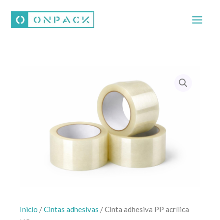
Ir
al
contenido
Inicio
/
Cintas adhesivas
/ Cinta adhesiva PP acrílica