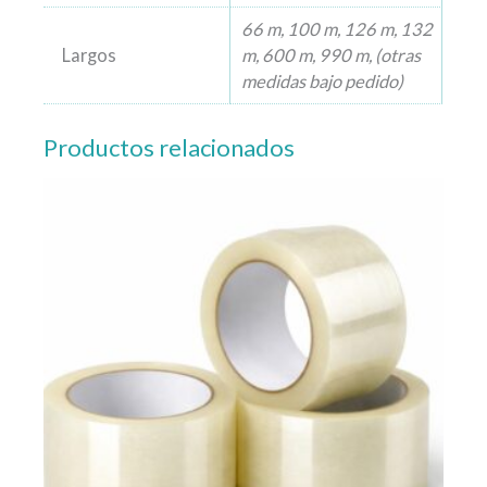
66 m, 100 m, 126 m, 132
Largos
m, 600 m, 990 m, (otras
medidas bajo pedido)
Productos relacionados
Este
producto
tiene
múltiples
variantes.
Las
opciones
se
pueden
elegir
en