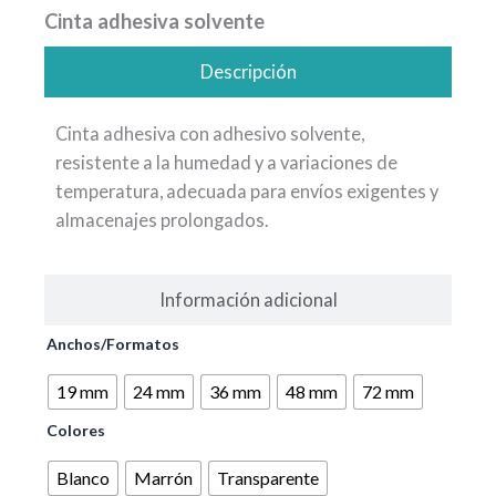
Cinta adhesiva solvente
Descripción
Cinta adhesiva con adhesivo solvente,
resistente a la humedad y a variaciones de
temperatura, adecuada para envíos exigentes y
almacenajes prolongados.
Información adicional
Cinta
Anchos/Formatos
adhesiva
solvente
19 mm
24 mm
36 mm
48 mm
72 mm
cantidad
Colores
Blanco
Marrón
Transparente