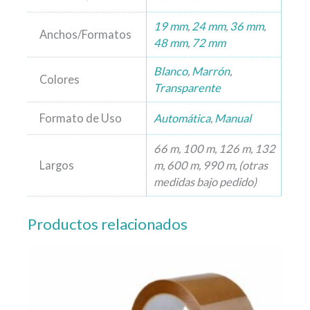
19 mm
,
24 mm
,
36 mm
,
Anchos/Formatos
48 mm
,
72 mm
Blanco
,
Marrón
,
Colores
Transparente
Formato de Uso
Automática
,
Manual
66 m, 100 m, 126 m, 132
Largos
m, 600 m, 990 m, (otras
medidas bajo pedido)
Productos relacionados
Este
producto
tiene
múltiples