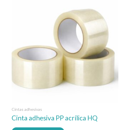
producto
tiene
múltiples
variantes.
Las
opciones
se
pueden
elegir
en
la
página
de
producto
Cintas adhesivas
Cinta adhesiva PP acrílica HQ