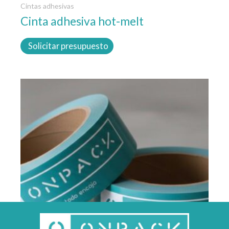
Cintas adhesivas
Cinta adhesiva hot-melt
Solicitar presupuesto
Este
producto
tiene
múltiples
variantes.
Las
opciones
se
pueden
elegir
en