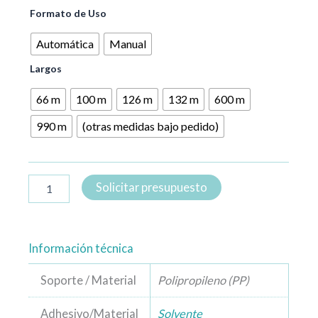
Formato de Uso
Automática
Manual
Largos
66 m
100 m
126 m
132 m
600 m
990 m
(otras medidas bajo pedido)
Solicitar presupuesto
Información técnica
Soporte / Material
Polipropileno (PP)
Adhesivo/Material
Solvente