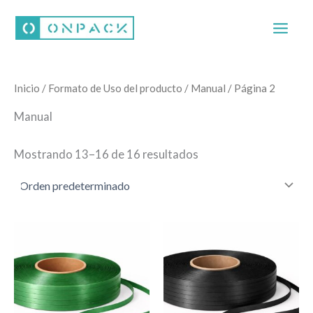
Ir
al
contenido
Inicio
/ Formato de Uso del producto /
Manual
/ Página 2
Manual
Mostrando 13–16 de 16 resultados
Este
Este
producto
producto
tiene
tiene
múltiples
múltiples
variantes.
variantes.