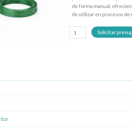
de forma manual, ofreciend
de utilizar en procesos de 
Flejadora
Solicitar pres
manual
cantidad
rico