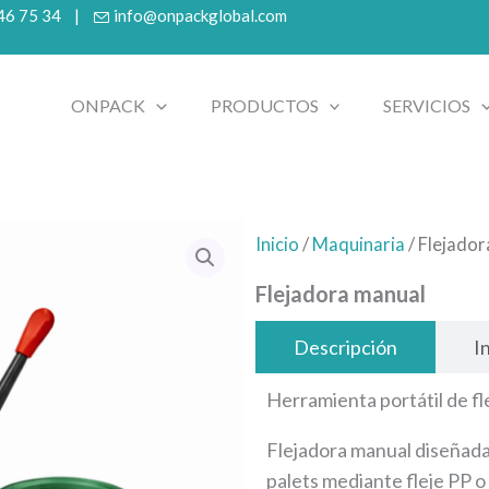
 46 75 34 |
info@onpackglobal.com
ONPACK
PRODUCTOS
SERVICIOS
Inicio
/
Maquinaria
/ Flejado
Flejadora manual
Descripción
I
Herramienta portátil de fl
Flejadora manual diseñada
palets mediante fleje PP o 