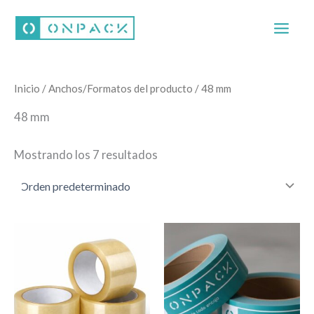
Ir
al
contenido
Inicio
/ Anchos/Formatos del producto / 48 mm
48 mm
Mostrando los 7 resultados
Este
Este
producto
producto
tiene
tiene
múltiples
múltiples
variantes.
variantes.