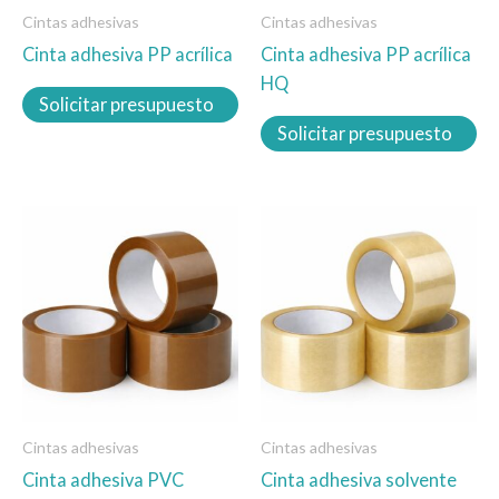
Cintas adhesivas
Cintas adhesivas
pueden
pueden
Cinta adhesiva PP acrílica
Cinta adhesiva PP acrílica
elegir
elegir
HQ
en
en
Solicitar presupuesto
la
la
Solicitar presupuesto
página
página
de
de
producto
producto
Este
Este
producto
producto
tiene
tiene
múltiples
múltiples
variantes.
variantes.
Las
Las
opciones
opciones
se
se
Cintas adhesivas
Cintas adhesivas
pueden
pueden
Cinta adhesiva PVC
Cinta adhesiva solvente
elegir
elegir